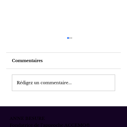
Commentaires
Rédigez un commentaire...
Remonter à la source. Ce que l'on
cherche vraiment à fuir dans la
dépendance.
ANNE BESURE
Fondatrice de l’approche ACCEMO®