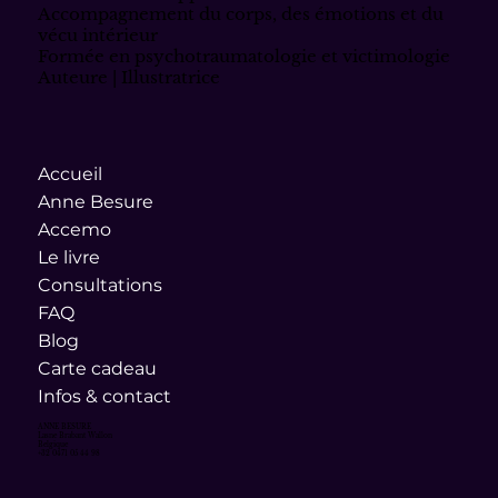
Accompagnement du corps, des émotions et du
vécu intérieur
Formée en psychotraumatologie et victimologie
Auteure | Illustratrice
Accueil
Anne Besure
Accemo
Le livre
Consultations
FAQ
Blog
Carte cadeau
Infos & contact
ANNE BESURE
Lasne Brabant Wallon
Belgique
+32 0471 05 44 98