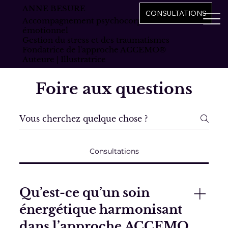
ANNE BESURE
CONSULTATIONS
Accompagnement psychocorporel et
émotionnel
Gestion du stress et des traumatismes
Fondatrice de l'approche ACCEMO®
Auteure | Illustratrice
Foire aux questions
Consultations
Qu’est-ce qu’un soin
énergétique harmonisant
dans l’approche ACCEMO