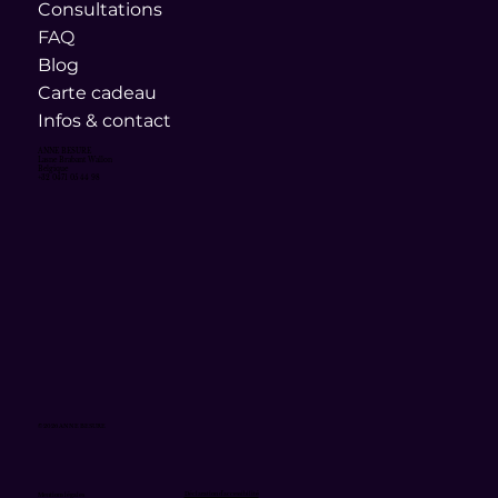
Consultations
FAQ
Blog
Carte cadeau
Infos & contact
ANNE BESURE
Lasne Brabant Wallon
Belgique
+32 0471 05 44 98
© 2026 ANNE BESURE
Déclaration d'accessibilité
Mentions légales