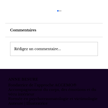
Commentaires
Rédigez un commentaire...
Réparer la honte primaire : un
chemin de dignité retrouvée.
ANNE BESURE
Fondatrice de l’approche ACCEMO®
Accompagnement du corps, des émotions et du
vécu intérieur
Formée en psychotraumatologie et victimologie
Auteure | Illustratrice