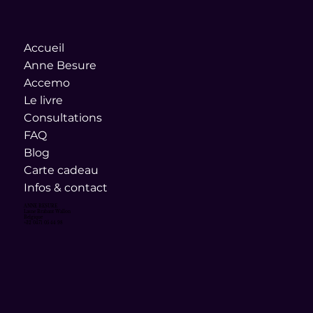
Accueil
Anne Besure
Accemo
Le livre
Consultations
FAQ
Blog
Carte cadeau
Infos & contact
ANNE BESURE
Lasne Brabant Wallon
Belgique
+32 0471 05 44 98