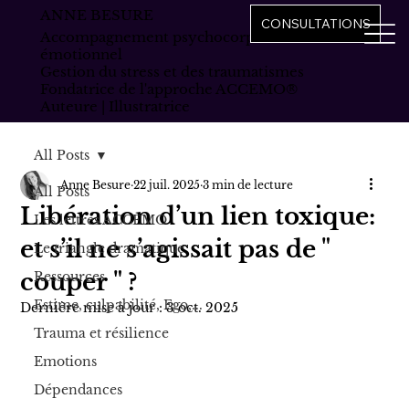
ANNE BESURE
CONSULTATIONS
Accompagnement psychocorporel et
émotionnel
Gestion du stress et des traumatismes
Fondatrice de l'approche ACCEMO®
Auteure | Illustratrice
All Posts
Anne Besure
22 juil. 2025
3 min de lecture
All Posts
Libération d’un lien toxique:
Les lettres ACCEMO
et s’il ne s’agissait pas de "
Le triangle dramatique
couper " ?
Ressources
Estime, culpabilité, Ego,...
Dernière mise à jour :
3 oct. 2025
Trauma et résilience
Emotions
Dépendances