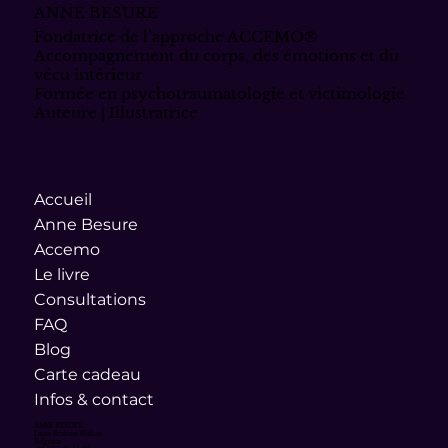
ANNE BESURE
Fondatrice de l’approche ACCEMO®
Accompagnement du corps, des émotions et du
vécu intérieur
Formée en psychotraumatologie et victimologie
Auteure | Illustratrice
Accueil
Anne Besure
Accemo
Le livre
Consultations
FAQ
Blog
Carte cadeau
Infos & contact
ANNE BESURE
Lasne Brabant Wallon
Belgique