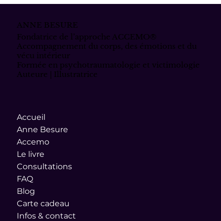
qu’on aurait voulu savoir en
devenant parent.
ANNE BESURE
Fondatrice de l’approche ACCEMO®
Accompagnement du corps, des émotions et du
vécu intérieur
Formée en psychotraumatologie et victimologie
Auteure | Illustratrice
Accueil
Anne Besure
Accemo
Le livre
Consultations
FAQ
Blog
Carte cadeau
Infos & contact