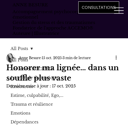
ANNE BESURE
CONSULTATIONS
Accompagnement psychocorporel et
émotionnel
Gestion du stress et des traumatismes
Fondatrice de l'approche ACCEMO®
Auteure | Illustratrice
All Posts
Anne Besure
15 oct. 2025
3 min de lecture
All Posts
Honorer ma lignée… dans un
Les lettres ACCEMO
souffle plus vaste
Le triangle dramatique
Dernière mise à jour :
17 oct. 2025
Ressources
Estime, culpabilité, Ego,...
Trauma et résilience
Emotions
Dépendances