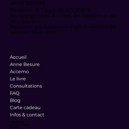
ANNE BESURE
Fondatrice de l’approche ACCEMO®
Accompagnement du corps, des émotions et du
vécu intérieur
Formée en psychotraumatologie et victimologie
Auteure | Illustratrice
Accueil
Anne Besure
Accemo
Le livre
Consultations
FAQ
Blog
Carte cadeau
Infos & contact
ANNE BESURE
Lasne Brabant Wallon
Belgique