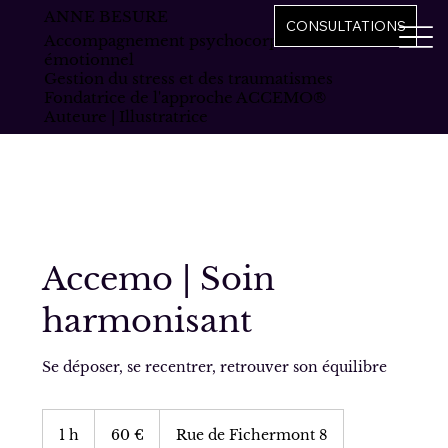
ANNE BESURE
CONSULTATIONS
Accompagnement psychocorporel et
émotionnel
Gestion du stress et des traumatismes
Fondatrice de l'approche ACCEMO®
Auteure | Illustratrice
Accemo | Soin
harmonisant
Se déposer, se recentrer, retrouver son équilibre
60
euros
1 h
1
60 €
Rue de Fichermont 8