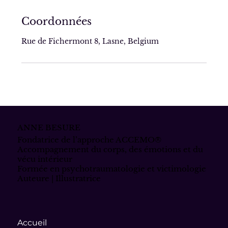
Coordonnées
Rue de Fichermont 8, Lasne, Belgium
ANNE BESURE
Fondatrice de l’approche ACCEMO®
Accompagnement du corps, des émotions et du
vécu intérieur
Formée en psychotraumatologie et victimologie
Auteure | Illustratrice
Accueil